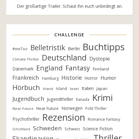
Der großartige Trailer. Schaut ihn euch unbedingt an.
CHALLENGE
Buchtipps
Belletristik
Berlin
#meToo
Deutschland
Dystopie
Climate Thriller
England
Fantasy
Dänemark
Finnland
Frankreich
Historie
Humor
Horror
Hamburg
Hörbuch
Italien
Island
Japan
Irland
Israel
Krimi
Jugendbuch
Jugendthriller
Kanada
Norwegen
Near Future
Polit-Thriller
Near-Future
Rezension
Psychothriller
Romance Fantasy
Schweden
Science Fiction
Schweiz
Schottland
Thriller
Skandinavien