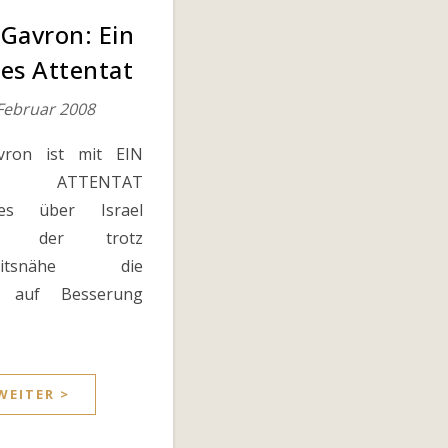
 Gavron: Ein
es Attentat
 Februar 2008
vron ist mit EIN
ES ATTENTAT
des über Israel
en, der trotz
hkeitsnähe die
g auf Besserung
WEITER >