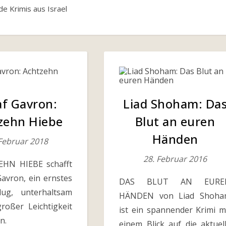
e Krimis aus Israel
af Gavron:
Liad Shoham: Da
zehn Hiebe
Blut an euren
Händen
 Februar 2018
28. Februar 2016
EHN HIEBE schafft
Gavron, ein ernstes
DAS BLUT AN EURE
ug, unterhaltsam
HÄNDEN von Liad Shoha
roßer Leichtigkeit
ist ein spannender Krimi m
n.
einem Blick auf die aktuel