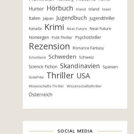
Hörbuch
Humor
Island
Irland
Israel
Jugendbuch
Italien
Jugendthriller
Japan
Krimi
Near Future
Kanada
Near-Future
Norwegen
Psychothriller
Polit-Thriller
Rezension
Romance Fantasy
Schweden
Schweiz
Schottland
Skandinavien
Science Fiction
Spanien
Thriller
USA
Südafrika
Wissenschafts-Thriller
Wissenschaftsthriller
Österreich
SOCIAL MEDIA