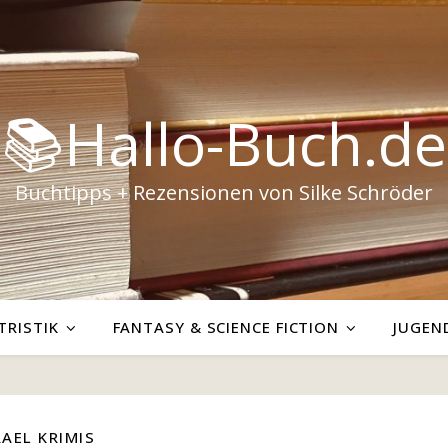
📚Hallo-Buch.de
Buchtipps + Rezensionen von Silke Schröder
TRISTIK
FANTASY & SCIENCE FICTION
JUGEN
RAEL KRIMIS