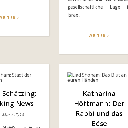
gesellschaftliche Lage 
Israel.
WEITER >
WEITER >
 Schätzing:
Katharina
king News
Höftmann: Der
Rabbi und das
. März 2014
Böse
 NEWS von Frank