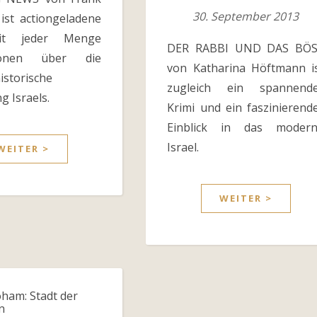
30. September 2013
 ist actiongeladene
it jeder Menge
DER RABBI UND DAS BÖS
tionen über die
von Katharina Höftmann i
historische
zugleich ein spannend
g Israels.
Krimi und ein faszinierend
Einblick in das moder
Israel.
WEITER >
WEITER >