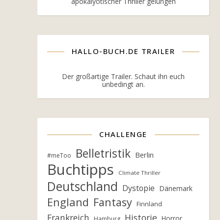
apokalyotischer Thriller gelungen
HALLO-BUCH.DE TRAILER
Der großartige Trailer. Schaut ihn euch
unbedingt an.
CHALLENGE
Belletristik
Berlin
#meToo
Buchtipps
Climate Thriller
Deutschland
Dystopie
Dänemark
England
Fantasy
Finnland
Frankreich
Historie
Horror
Hamburg