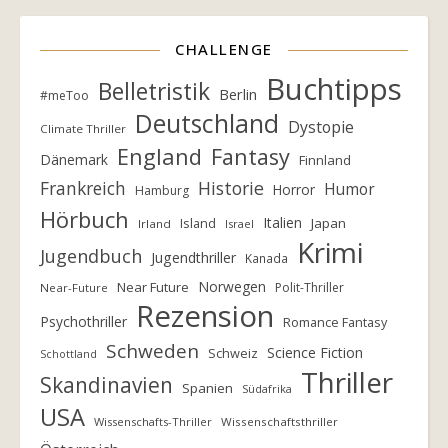
CHALLENGE
Buchtipps
Belletristik
Berlin
#meToo
Deutschland
Dystopie
Climate Thriller
England
Fantasy
Dänemark
Finnland
Frankreich
Historie
Humor
Horror
Hamburg
Hörbuch
Italien
Island
Japan
Irland
Israel
Krimi
Jugendbuch
Jugendthriller
Kanada
Norwegen
Near Future
Polit-Thriller
Near-Future
Rezension
Psychothriller
Romance Fantasy
Schweden
Science Fiction
Schweiz
Schottland
Thriller
Skandinavien
Spanien
Südafrika
USA
Wissenschafts-Thriller
Wissenschaftsthriller