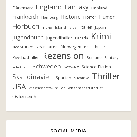
England
Fantasy
Dänemark
Finnland
Frankreich
Historie
Humor
Horror
Hamburg
Hörbuch
Italien
Island
Japan
Irland
Israel
Krimi
Jugendbuch
Jugendthriller
Kanada
Norwegen
Near Future
Polit-Thriller
Near-Future
Rezension
Psychothriller
Romance Fantasy
Schweden
Science Fiction
Schweiz
Schottland
Thriller
Skandinavien
Spanien
Südafrika
USA
Wissenschafts-Thriller
Wissenschaftsthriller
Österreich
SOCIAL MEDIA