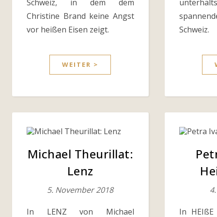
Schweiz, in dem dem
unterh
Christine Brand keine Angst
spannend
vor heißen Eisen zeigt.
Schweiz.
WEITER >
Michael Theurillat:
Pet
Lenz
He
5. November 2018
4
In LENZ von Michael
In HEIßE 