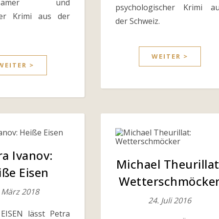
altsamer und
psychologischer Krimi a
er Krimi aus der
der Schweiz.
WEITER >
WEITER >
ra Ivanov:
Michael Theurillat
iße Eisen
Wetterschmöcke
. März 2018
24. Juli 2016
EISEN lässt Petra