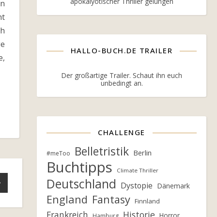
apokalyotischer Thriller gelungen
n
ht
h
e
HALLO-BUCH.DE TRAILER
,
Der großartige Trailer. Schaut ihn euch
unbedingt an.
CHALLENGE
Belletristik
Berlin
#meToo
Buchtipps
Climate Thriller
Deutschland
Dystopie
Dänemark
England
Fantasy
Finnland
Frankreich
Historie
Horror
Hamburg