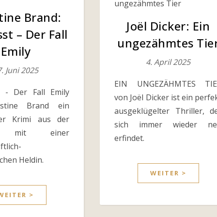
tine Brand:
Joël Dicker: Ein
st – Der Fall
ungezähmtes Tie
Emily
4. April 2025
. Juni 2025
EIN UNGEZÄHMTES TIE
 - Der Fall Emily
von Joël Dicker ist ein perfe
stine Brand ein
ausgeklügelter Thriller, d
ter Krimi aus der
sich immer wieder ne
z mit einer
erfindet.
ftlich-
chen Heldin.
WEITER >
WEITER >