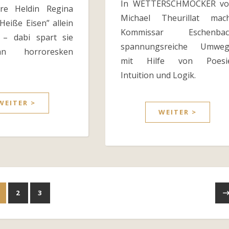
In WETTERSCHMÖCKER vo
hre Heldin Regina
Michael Theurillat mac
“Heiße Eisen” allein
Kommissar Eschenbac
 – dabi spart sie
spannungsreiche Umweg
n horroresken
mit Hilfe von Poesie
Intuition und Logik.
WEITER >
WEITER >
2
3