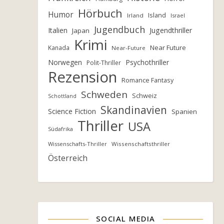
Hörbuch
Humor
Island
Irland
Israel
Jugendbuch
Italien
Jugendthriller
Japan
Krimi
Near Future
Kanada
Near-Future
Norwegen
Psychothriller
Polit-Thriller
Rezension
Romance Fantasy
Schweden
Schweiz
Schottland
Skandinavien
Science Fiction
Spanien
Thriller
USA
Südafrika
Wissenschafts-Thriller
Wissenschaftsthriller
Österreich
SOCIAL MEDIA