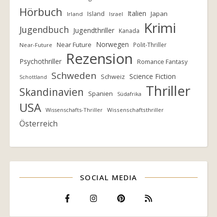
Hörbuch
Italien
Island
Japan
Irland
Israel
Krimi
Jugendbuch
Jugendthriller
Kanada
Norwegen
Near Future
Polit-Thriller
Near-Future
Rezension
Psychothriller
Romance Fantasy
Schweden
Science Fiction
Schweiz
Schottland
Thriller
Skandinavien
Spanien
Südafrika
USA
Wissenschafts-Thriller
Wissenschaftsthriller
Österreich
SOCIAL MEDIA