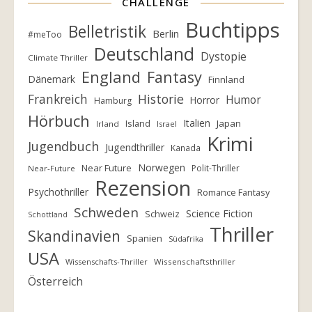
CHALLENGE
Buchtipps
Belletristik
Berlin
#meToo
Deutschland
Dystopie
Climate Thriller
England
Fantasy
Dänemark
Finnland
Frankreich
Historie
Humor
Horror
Hamburg
Hörbuch
Italien
Island
Japan
Irland
Israel
Krimi
Jugendbuch
Jugendthriller
Kanada
Norwegen
Near Future
Polit-Thriller
Near-Future
Rezension
Psychothriller
Romance Fantasy
Schweden
Science Fiction
Schweiz
Schottland
Thriller
Skandinavien
Spanien
Südafrika
USA
Wissenschafts-Thriller
Wissenschaftsthriller
Österreich