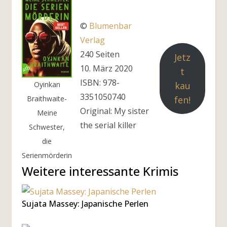
©
Blumenbar
Verlag
240 Seiten
Jetz
10. März 2020
t
ISBN: 978-
kau
Oyinkan
3351050740
fen!
Braithwaite-
Original: My sister
Meine
the serial killer
Schwester,
die
Serienmörderin
Weitere interessante Krimis
Sujata Massey: Japanische Perlen