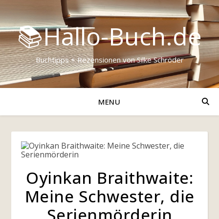
📚Hallo-Buch.de
Buchtipps + Rezensionen von Silke Schröder
MENU
Oyinkan Braithwaite:
Meine Schwester, die
Serienmörderin