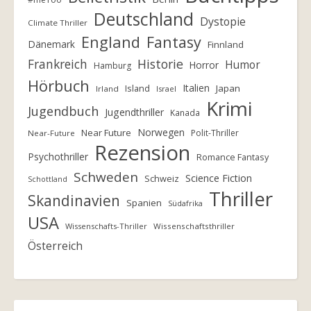
Deutschland
Dystopie
Climate Thriller
England
Fantasy
Dänemark
Finnland
Frankreich
Historie
Humor
Horror
Hamburg
Hörbuch
Italien
Island
Japan
Irland
Israel
Krimi
Jugendbuch
Jugendthriller
Kanada
Norwegen
Near Future
Polit-Thriller
Near-Future
Rezension
Psychothriller
Romance Fantasy
Schweden
Science Fiction
Schweiz
Schottland
Thriller
Skandinavien
Spanien
Südafrika
USA
Wissenschafts-Thriller
Wissenschaftsthriller
Österreich