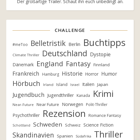
Der großartige Trailer. Schaut ihn euch unbedingt an.
CHALLENGE
Buchtipps
Belletristik
Berlin
#meToo
Deutschland
Dystopie
Climate Thriller
England
Fantasy
Dänemark
Finnland
Frankreich
Historie
Humor
Horror
Hamburg
Hörbuch
Italien
Island
Japan
Irland
Israel
Krimi
Jugendbuch
Jugendthriller
Kanada
Norwegen
Near Future
Polit-Thriller
Near-Future
Rezension
Psychothriller
Romance Fantasy
Schweden
Science Fiction
Schweiz
Schottland
Thriller
Skandinavien
Spanien
Südafrika