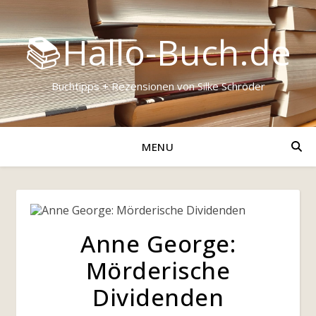
📚Hallo-Buch.de
Buchtipps + Rezensionen von Silke Schröder
MENU
Anne George:
Mörderische
Dividenden