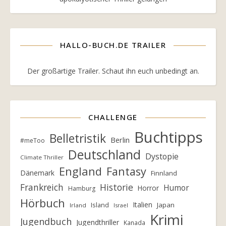
HALLO-BUCH.DE TRAILER
Der großartige Trailer. Schaut ihn euch unbedingt an.
CHALLENGE
Buchtipps
Belletristik
Berlin
#meToo
Deutschland
Dystopie
Climate Thriller
England
Fantasy
Dänemark
Finnland
Frankreich
Historie
Humor
Horror
Hamburg
Hörbuch
Italien
Island
Japan
Irland
Israel
Krimi
Jugendbuch
Jugendthriller
Kanada