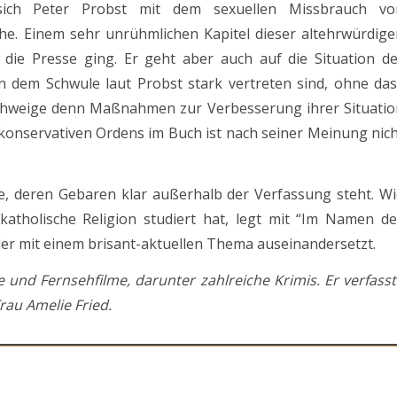
sich Peter Probst mit dem sexuellen Missbrauch vo
he. Einem sehr unrühmlichen Kapitel dieser altehrwürdige
ch die Presse ging. Er geht aber auch auf die Situation d
n dem Schwule laut Probst stark vertreten sind, ohne das
schweige denn Maßnahmen zur Verbesserung ihrer Situatio
akonservativen Ordens im Buch ist nach seiner Meinung nic
e, deren Gebaren klar außerhalb der Verfassung steht. Wi
katholische Religion studiert hat, legt mit “Im Namen de
eder mit einem brisant-aktuellen Thema auseinandersetzt.
 und Fernsehfilme, darunter zahlreiche Krimis. Er verfass
au Amelie Fried.