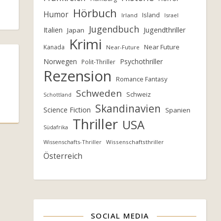
Hörbuch
Humor
Island
Irland
Israel
Jugendbuch
Italien
Jugendthriller
Japan
Krimi
Near Future
Kanada
Near-Future
Norwegen
Psychothriller
Polit-Thriller
Rezension
Romance Fantasy
Schweden
Schweiz
Schottland
Skandinavien
Science Fiction
Spanien
Thriller
USA
Südafrika
Wissenschafts-Thriller
Wissenschaftsthriller
Österreich
SOCIAL MEDIA