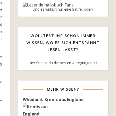
n
Und es wirkich nur eine Satire, oder?
n
er
s
n
WOLLTEST IHR SCHON IMMER
ht
WISSEN, WO ES SICH ENTSPANNT
LESEN LÄSST?
e
Hier findest du die besten Anregungen >>
s
te
MEHR WISSEN?
Whodunit-Krimis aus England