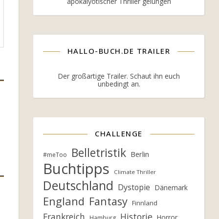
apokalyotischer Thriller gelungen
HALLO-BUCH.DE TRAILER
Der großartige Trailer. Schaut ihn euch
unbedingt an.
CHALLENGE
Belletristik
Berlin
#meToo
Buchtipps
Climate Thriller
Deutschland
Dystopie
Dänemark
England
Fantasy
Finnland
Frankreich
Historie
Horror
Hamburg