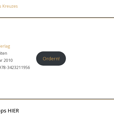
s Kreuzes
erlag
iten
Ordern!
r 2010
978-3423211956
pps HIER