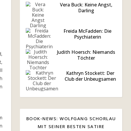
Vera Buck: Keine Angst,
Darling
Freida McFadden: Die
Psychiaterin
Judith Hoersch: Niemands
d,
Töchter
t,
ll
Kathryn Stockett: Der
ch
Club der Unbeugsamen
n
m
BOOK-NEWS: WOLFGANG SCHORLAU
en
MIT SEINER BESTEN SATIRE