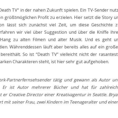
“Death TV“ in der nahen Zukunft spielen. Ein TV-Sender nut
 größtmöglichen Profit zu erzielen. Hier setzt die Story 
on lässt sich zunächst viel Zeit, um diese Geschichte z
erfahren wir viel über Suggestion und über die Kniffe ihr
 Hang zu alten Filmen und alter Musik. Und es geht u
ien. Währenddessen läuft aber bereits alles auf ein groß
reithält. So ist “Death TV” vielleicht nicht der rasantes
tarken Charakteren steht, ist hier sehr gut aufgehoben.
ork-Partnerfernsehsender tätig und gewann als Autor un
. Er ist Autor mehrerer Bücher und hat für zahlreich
t er Creative Director einer Kreativagentur in Seattle. Bry
ort mit seiner Frau, zwei Kindern im Teenageralter und ein