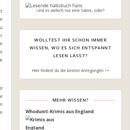
Und es wirkich nur eine Satire, oder?
zt
um
u
er
WOLLTEST IHR SCHON IMMER
m
WISSEN, WO ES SICH ENTSPANNT
es
LESEN LÄSST?
te
Hier findest du die besten Anregungen >>
d
e
MEHR WISSEN?
an
Whodunit-Krimis aus England
em