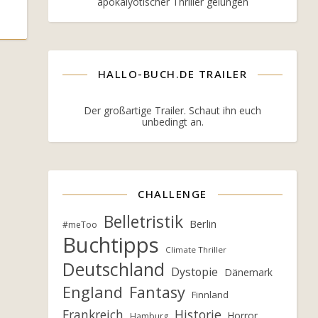
apokalyotischer Thriller gelungen
HALLO-BUCH.DE TRAILER
Der großartige Trailer. Schaut ihn euch
unbedingt an.
CHALLENGE
Belletristik
Berlin
#meToo
Buchtipps
Climate Thriller
Deutschland
Dystopie
Dänemark
England
Fantasy
Finnland
Frankreich
Historie
Horror
Hamburg