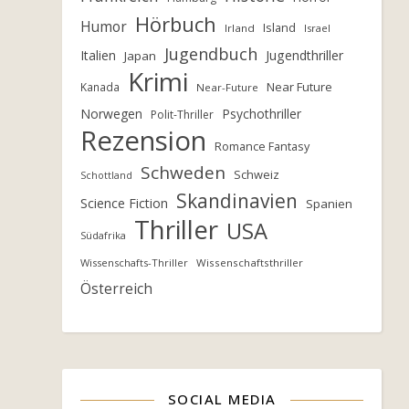
Hörbuch
Humor
Island
Irland
Israel
Jugendbuch
Italien
Jugendthriller
Japan
Krimi
Near Future
Kanada
Near-Future
Norwegen
Psychothriller
Polit-Thriller
Rezension
Romance Fantasy
Schweden
Schweiz
Schottland
Skandinavien
Science Fiction
Spanien
Thriller
USA
Südafrika
Wissenschafts-Thriller
Wissenschaftsthriller
Österreich
SOCIAL MEDIA