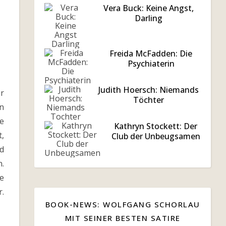
Vera Buck: Keine Angst,
Darling
Freida McFadden: Die
Psychiaterin
Judith Hoersch: Niemands
er
Töchter
n
ie
Kathryn Stockett: Der
,
Club der Unbeugsamen
rd
n.
ge
.
BOOK-NEWS: WOLFGANG SCHORLAU
MIT SEINER BESTEN SATIRE