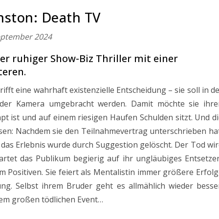
nston: Death TV
eptember 2024
r ruhiger Show-Biz Thriller mit einer
teren.
ifft eine wahrhaft existenzielle Entscheidung – sie soll in d
nder Kamera umgebracht werden. Damit möchte sie ihre
pt ist und auf einem riesigen Haufen Schulden sitzt. Und d
sen: Nachdem sie den Teilnahmevertrag unterschrieben hat
 das Erlebnis wurde durch Suggestion gelöscht. Der Tod wi
wartet das Publikum begierig auf ihr ungläubiges Entsetze
m Positiven. Sie feiert als Mentalistin immer größere Erfol
g. Selbst ihrem Bruder geht es allmählich wieder besser
dem großen tödlichen Event…