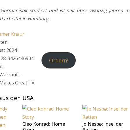
d Germanistik studiert und ist seit über zwanzig Jahren m
nd arbeitet in Hamburg.
emer Knaur
iten
ust 2024
978-3426446904
Ordern!
l:
Warrant –
Makes Great TV
 aus den USA
Cleo Konrad: Home
Jo Nesbø: Insel der
Story
Ratten