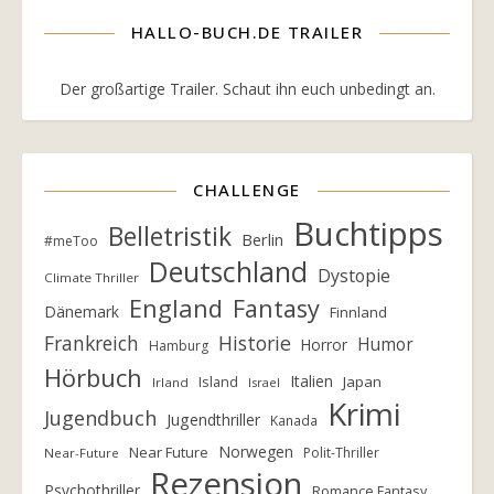
HALLO-BUCH.DE TRAILER
Der großartige Trailer. Schaut ihn euch unbedingt an.
CHALLENGE
Buchtipps
Belletristik
Berlin
#meToo
Deutschland
Dystopie
Climate Thriller
England
Fantasy
Dänemark
Finnland
Frankreich
Historie
Humor
Horror
Hamburg
Hörbuch
Italien
Island
Japan
Irland
Israel
Krimi
Jugendbuch
Jugendthriller
Kanada
Norwegen
Near Future
Polit-Thriller
Near-Future
Rezension
Psychothriller
Romance Fantasy