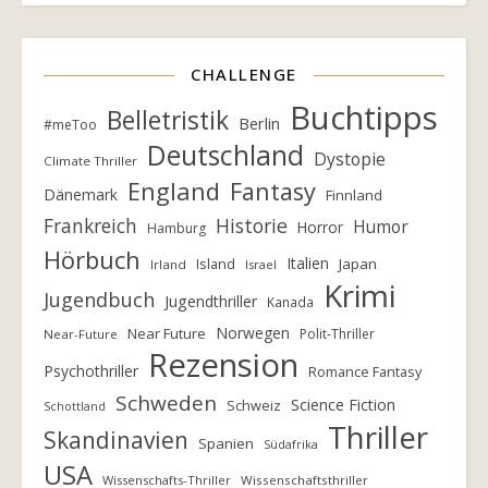
CHALLENGE
Buchtipps
Belletristik
Berlin
#meToo
Deutschland
Dystopie
Climate Thriller
England
Fantasy
Dänemark
Finnland
Frankreich
Historie
Humor
Horror
Hamburg
Hörbuch
Italien
Island
Japan
Irland
Israel
Krimi
Jugendbuch
Jugendthriller
Kanada
Norwegen
Near Future
Polit-Thriller
Near-Future
Rezension
Psychothriller
Romance Fantasy
Schweden
Science Fiction
Schweiz
Schottland
Thriller
Skandinavien
Spanien
Südafrika
USA
Wissenschafts-Thriller
Wissenschaftsthriller