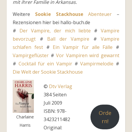
mit ihrer Familie in Arkansas.
Weitere
Sookie Stackhouse
Abenteuer
–
Rezensionen hier bei hallo-buch.de
#
Der Vampire, der mich liebte
#
Vampire
bevorzugt
#
Ball der Vampire
#
Vampire
schlafen fest
#
Ein Vampir für alle Fälle
#
Vampirgeflüster
#
Vor
Vampiren wird gewarnt
#
Cocktail für ein Vampir
#
Vampirmelodie
#
Die Welt der Sookie Stackhouse
©
Dtv Verlag
384 Seiten
Juli 2009
ISBN: 978-
Orde
Charlaine
3423211482
rn!
Harris
Original: