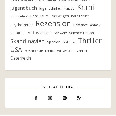
Krimi
Jugendbuch
Jugendthriller
Kanada
Norwegen
Near Future
Polit-Thriller
Near-Future
Rezension
Psychothriller
Romance Fantasy
Schweden
Science Fiction
Schweiz
Schottland
Thriller
Skandinavien
Spanien
Südafrika
USA
Wissenschafts-Thriller
Wissenschaftsthriller
Österreich
SOCIAL MEDIA