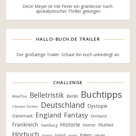
Deon Meyer ist mit Fever ein grandioser nach-
apokalyotischer Thriller gelungen
HALLO-BUCH.DE TRAILER
Der großartige Trailer. Schaut ihn euch unbedingt an.
CHALLENGE
Buchtipps
Belletristik
Berlin
#meToo
Deutschland
Dystopie
Climate Thriller
England
Fantasy
Dänemark
Finnland
Frankreich
Historie
Humor
Horror
Hamburg
Hörbuch
Italien
Island
Japan
Irland
Israel