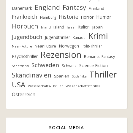
England
Fantasy
Dänemark
Finnland
Frankreich
Historie
Humor
Horror
Hamburg
Hörbuch
Italien
Island
Japan
Irland
Israel
Krimi
Jugendbuch
Jugendthriller
Kanada
Norwegen
Near Future
Polit-Thriller
Near-Future
Rezension
Psychothriller
Romance Fantasy
Schweden
Science Fiction
Schweiz
Schottland
Thriller
Skandinavien
Spanien
Südafrika
USA
Wissenschafts-Thriller
Wissenschaftsthriller
Österreich
SOCIAL MEDIA