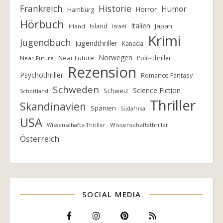
Frankreich
Historie
Humor
Horror
Hamburg
Hörbuch
Italien
Island
Japan
Irland
Israel
Krimi
Jugendbuch
Jugendthriller
Kanada
Norwegen
Near Future
Polit-Thriller
Near-Future
Rezension
Psychothriller
Romance Fantasy
Schweden
Science Fiction
Schweiz
Schottland
Thriller
Skandinavien
Spanien
Südafrika
USA
Wissenschafts-Thriller
Wissenschaftsthriller
Österreich
SOCIAL MEDIA