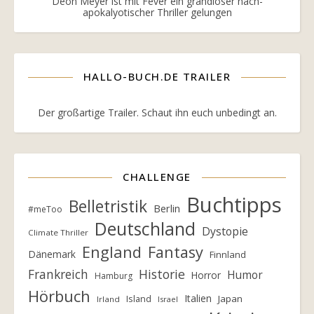
Deon Meyer ist mit Fever ein grandioser nach-
apokalyotischer Thriller gelungen
HALLO-BUCH.DE TRAILER
Der großartige Trailer. Schaut ihn euch unbedingt an.
CHALLENGE
Buchtipps
Belletristik
Berlin
#meToo
Deutschland
Dystopie
Climate Thriller
England
Fantasy
Dänemark
Finnland
Frankreich
Historie
Humor
Horror
Hamburg
Hörbuch
Italien
Island
Japan
Irland
Israel