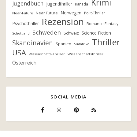
Krimi
Jugendbuch
Jugendthriller
Kanada
Norwegen
Near Future
Polit-Thriller
Near-Future
Rezension
Psychothriller
Romance Fantasy
Schweden
Science Fiction
Schweiz
Schottland
Thriller
Skandinavien
Spanien
Südafrika
USA
Wissenschafts-Thriller
Wissenschaftsthriller
Österreich
SOCIAL MEDIA