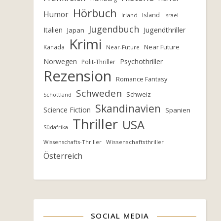
Hörbuch
Humor
Island
Irland
Israel
Jugendbuch
Italien
Jugendthriller
Japan
Krimi
Near Future
Kanada
Near-Future
Norwegen
Psychothriller
Polit-Thriller
Rezension
Romance Fantasy
Schweden
Schweiz
Schottland
Skandinavien
Science Fiction
Spanien
Thriller
USA
Südafrika
Wissenschafts-Thriller
Wissenschaftsthriller
Österreich
SOCIAL MEDIA