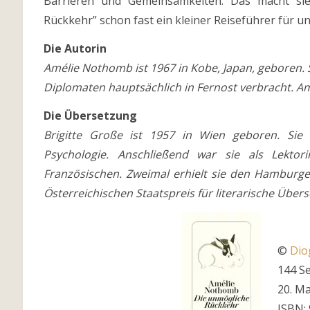
Barrieren und Gemeinsamkeiten. Das macht si
Rückkehr” schon fast ein kleiner Reiseführer für un
Die Autorin
Amélie Nothomb ist 1967 in Kobe, Japan, geboren. S
Diplomaten hauptsächlich in Fernost verbracht. Am
Die Übersetzung
Brigitte Große ist 1957 in Wien geboren. Sie s
Psychologie. Anschließend war sie als Lektor
Französischen. Zweimal erhielt sie den Hamburger
Österreichischen Staatspreis für literarische Über
©
Dio
144 Se
20. Ma
ISBN: