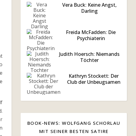
Vera Buck: Keine Angst,
Darling
Freida McFadden: Die
Psychiaterin
Judith Hoersch: Niemands
ht
Töchter
So
te
Kathryn Stockett: Der
e
Club der Unbeugsamen
f
d.
ür
BOOK-NEWS: WOLFGANG SCHORLAU
en
MIT SEINER BESTEN SATIRE