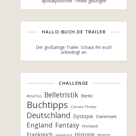
apokalyotischer Thriller gelungen
HALLO-BUCH.DE TRAILER
Der großartige Trailer. Schaut ihn euch
unbedingt an.
CHALLENGE
Belletristik
Berlin
#meToo
Buchtipps
Climate Thriller
Deutschland
Dystopie
Dänemark
England
Fantasy
Finnland
Frankreich
Historie
Horror
Hamburg