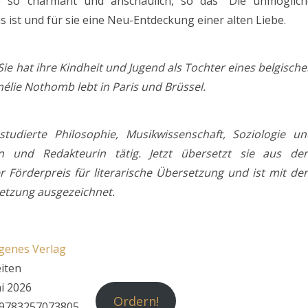
e so charmant und anschaulich, so das “Die unmöglich
s ist und für sie eine Neu-Entdeckung einer alten Liebe.
ie hat ihre Kindheit und Jugend als Tochter eines belgisch
élie Nothomb lebt in Paris und Brüssel.
tudierte Philosophie, Musikwissenschaft, Soziologie un
in und Redakteurin tätig. Jetzt übersetzt sie aus de
 Förderpreis für literarische Übersetzung und ist mit de
setzung ausgezeichnet.
genes Verlag
iten
i 2026
Ordern!
 9783257073805