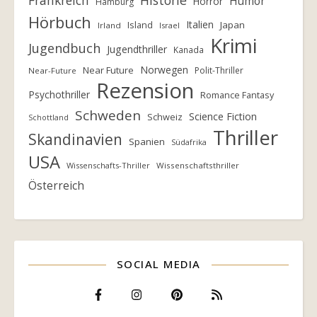
Frankreich
Historie
Humor
Horror
Hamburg
Hörbuch
Italien
Island
Japan
Irland
Israel
Krimi
Jugendbuch
Jugendthriller
Kanada
Norwegen
Near Future
Polit-Thriller
Near-Future
Rezension
Psychothriller
Romance Fantasy
Schweden
Science Fiction
Schweiz
Schottland
Thriller
Skandinavien
Spanien
Südafrika
USA
Wissenschafts-Thriller
Wissenschaftsthriller
Österreich
SOCIAL MEDIA