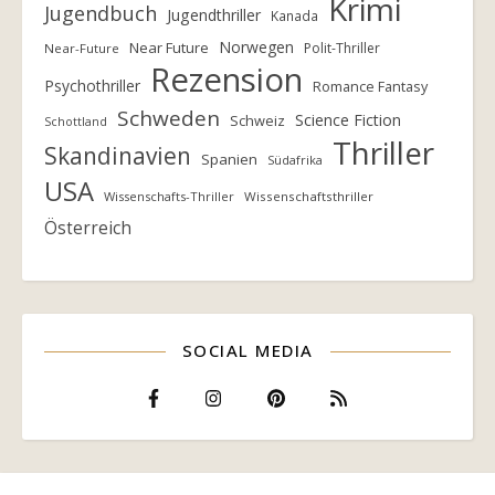
Krimi
Jugendbuch
Jugendthriller
Kanada
Norwegen
Near Future
Polit-Thriller
Near-Future
Rezension
Psychothriller
Romance Fantasy
Schweden
Science Fiction
Schweiz
Schottland
Thriller
Skandinavien
Spanien
Südafrika
USA
Wissenschafts-Thriller
Wissenschaftsthriller
Österreich
SOCIAL MEDIA