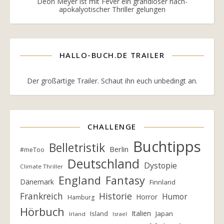
Deon Meyer ist mit Fever ein grandioser nach-
apokalyotischer Thriller gelungen
HALLO-BUCH.DE TRAILER
Der großartige Trailer. Schaut ihn euch unbedingt an.
CHALLENGE
Buchtipps
Belletristik
Berlin
#meToo
Deutschland
Dystopie
Climate Thriller
England
Fantasy
Dänemark
Finnland
Frankreich
Historie
Humor
Horror
Hamburg
Hörbuch
Italien
Island
Japan
Irland
Israel