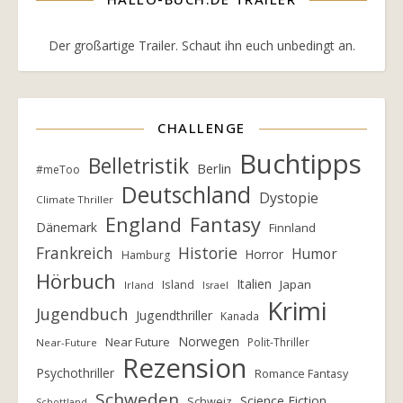
Der großartige Trailer. Schaut ihn euch unbedingt an.
CHALLENGE
Buchtipps
Belletristik
Berlin
#meToo
Deutschland
Dystopie
Climate Thriller
England
Fantasy
Dänemark
Finnland
Frankreich
Historie
Humor
Horror
Hamburg
Hörbuch
Italien
Island
Japan
Irland
Israel
Krimi
Jugendbuch
Jugendthriller
Kanada
Norwegen
Near Future
Polit-Thriller
Near-Future
Rezension
Psychothriller
Romance Fantasy
Schweden
Science Fiction
Schweiz
Schottland