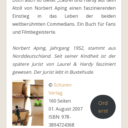
Doch auch so bietet „Laurel und Hardy auf dem
Atoll von Norbert Aping einen faszinierenden
Einstieg in das Leben der beiden
weltberühmten Commedians. Ein Buch für Fans
und Filmbegeisterte.
Norbert Aping, Jahrgang 1952, stammt aus
Norddeutschland. Seit seiner Kindheit ist der
spätere Jurist von Laurel & Hardy fasziniert
gewesen. Der Jurist lebt in Buxtehude.
©
Schüren
Verlag
160 Seiten
Ord
01. August 2007
ern!
ISBN: 978-
3894724368