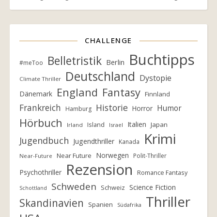
CHALLENGE
Buchtipps
Belletristik
Berlin
#meToo
Deutschland
Dystopie
Climate Thriller
England
Fantasy
Dänemark
Finnland
Frankreich
Historie
Humor
Horror
Hamburg
Hörbuch
Italien
Island
Japan
Irland
Israel
Krimi
Jugendbuch
Jugendthriller
Kanada
Norwegen
Near Future
Polit-Thriller
Near-Future
Rezension
Psychothriller
Romance Fantasy
Schweden
Science Fiction
Schweiz
Schottland
Thriller
Skandinavien
Spanien
Südafrika