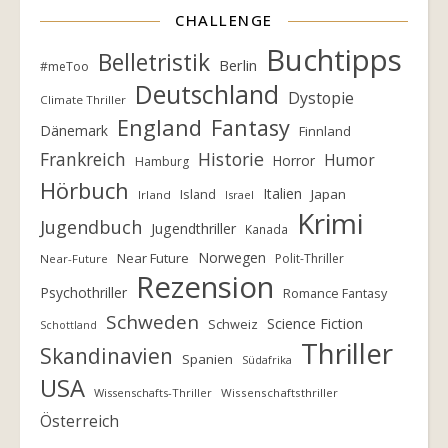
CHALLENGE
Buchtipps
Belletristik
Berlin
#meToo
Deutschland
Dystopie
Climate Thriller
England
Fantasy
Dänemark
Finnland
Frankreich
Historie
Humor
Horror
Hamburg
Hörbuch
Italien
Island
Japan
Irland
Israel
Krimi
Jugendbuch
Jugendthriller
Kanada
Norwegen
Near Future
Polit-Thriller
Near-Future
Rezension
Psychothriller
Romance Fantasy
Schweden
Science Fiction
Schweiz
Schottland
Thriller
Skandinavien
Spanien
Südafrika
USA
Wissenschafts-Thriller
Wissenschaftsthriller
Österreich