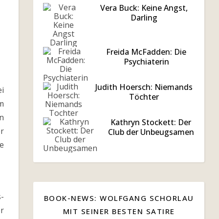
Vera Buck: Keine Angst,
Darling
Freida McFadden: Die
Psychiaterin
Judith Hoersch: Niemands
i
Töchter
m
n
Kathryn Stockett: Der
r
Club der Unbeugsamen
e
s-
BOOK-NEWS: WOLFGANG SCHORLAU
er
MIT SEINER BESTEN SATIRE