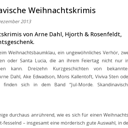
navische Weihnachtskrimis
Dezember 2013
krimis von Arne Dahl, Hjorth & Rosenfeldt,
htsgeschenk.
 beim Weihnachtsbaumklau, ein ungewöhnliches Verhör, zwe
en oder Santa Lucia, die an ihrem Feiertag nicht nur i
chen kann. Dreizehn Kurzgeschichten von bekannte
rne Dahl, Ake Edwadson, Mons Kallentoft, Viviva Sten ode
finden sich in dem Band “Jul-Morde. Skandinavisch
nige durchaus anrührend, wie es sich für einen Weihnacht
-fesselnd – insgesamt eine mörderisch gute Auswahl, in d