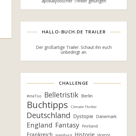
apokalyotischer Thriller gelungen
HALLO-BUCH.DE TRAILER
Der großartige Trailer. Schaut ihn euch
unbedingt an.
CHALLENGE
Belletristik
Berlin
#meToo
Buchtipps
Climate Thriller
Deutschland
Dystopie
Dänemark
England
Fantasy
Finnland
Frankreich
Historie
Horror
Hamburg