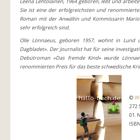
Leena Lehtolainen, 1964 geboren, lebt und arbeitet 
Sie ist eine der erfolgreichsten und renommiertes
Roman mit der Anwältin und Kommissarin Mario K
sehr erfolgreich sind.
Olle Lönnaeus, geboren 1957, wohnt in Lund u
Dagbladet». Der Journalist hat für seine investiga
Debütroman «Das fremde Kind» wurde Lönnaeu
renommierten Preis für das beste schwedische Kr
©
Wu
272 
01. 
ISBN