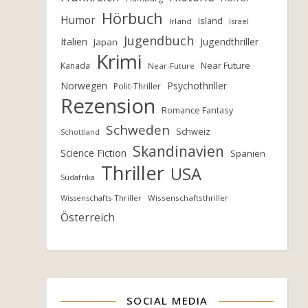
Hörbuch
Humor
Island
Irland
Israel
Jugendbuch
Italien
Jugendthriller
Japan
Krimi
Near Future
Kanada
Near-Future
Norwegen
Psychothriller
Polit-Thriller
Rezension
Romance Fantasy
Schweden
Schweiz
Schottland
Skandinavien
Science Fiction
Spanien
Thriller
USA
Südafrika
Wissenschafts-Thriller
Wissenschaftsthriller
Österreich
SOCIAL MEDIA