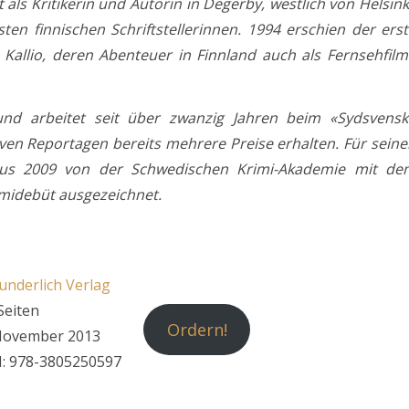
als Kritikerin und Autorin in Degerby, westlich von Helsink
ten finnischen Schriftstellerinnen. 1994 erschien der ers
allio, deren Abenteuer in Finnland auch als Fernsehfilm
nd arbeitet seit über zwanzig Jahren beim «Sydsvensk
tiven Reportagen bereits mehrere Preise erhalten. Für sein
s 2009 von der Schwedischen Krimi-Akademie mit de
imidebüt ausgezeichnet.
nderlich Verlag
Seiten
Ordern!
November 2013
: 978-3805250597