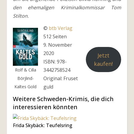
den ehemaligen Kriminalkommissar Tom
Stilton.
©
btb Verlag
512 Seiten
9. November
2020
Jetzt
ISBN: 978-
kaufen!
3442758524
Rolf & Cilla
Original: Fruset
Börjlind-
guld
Kaltes Gold
Weitere Schweden-Krimis, die dich
interessieren könnten
Frida Skybäck: Teufelsring