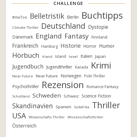
CHALLENGE
Buchtipps
Belletristik
Berlin
#meToo
Deutschland
Dystopie
Climate Thriller
England
Fantasy
Dänemark
Finnland
Frankreich
Historie
Humor
Horror
Hamburg
Hörbuch
Italien
Island
Japan
Irland
Israel
Krimi
Jugendbuch
Jugendthriller
Kanada
Norwegen
Near Future
Polit-Thriller
Near-Future
Rezension
Psychothriller
Romance Fantasy
Schweden
Science Fiction
Schweiz
Schottland
Thriller
Skandinavien
Spanien
Südafrika
USA
Wissenschafts-Thriller
Wissenschaftsthriller
Österreich