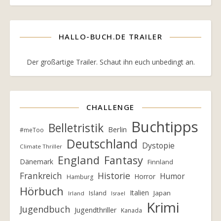
HALLO-BUCH.DE TRAILER
Der großartige Trailer. Schaut ihn euch unbedingt an.
CHALLENGE
Buchtipps
Belletristik
Berlin
#meToo
Deutschland
Dystopie
Climate Thriller
England
Fantasy
Dänemark
Finnland
Frankreich
Historie
Humor
Horror
Hamburg
Hörbuch
Italien
Island
Japan
Irland
Israel
Krimi
Jugendbuch
Jugendthriller
Kanada