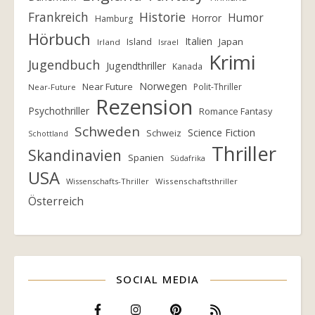
Frankreich
Historie
Humor
Horror
Hamburg
Hörbuch
Italien
Island
Japan
Irland
Israel
Krimi
Jugendbuch
Jugendthriller
Kanada
Norwegen
Near Future
Polit-Thriller
Near-Future
Rezension
Psychothriller
Romance Fantasy
Schweden
Science Fiction
Schweiz
Schottland
Thriller
Skandinavien
Spanien
Südafrika
USA
Wissenschafts-Thriller
Wissenschaftsthriller
Österreich
SOCIAL MEDIA