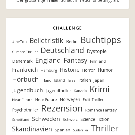
Der großartige Trailer. Schaut ihn euch unbedingt an.
CHALLENGE
Buchtipps
Belletristik
Berlin
#meToo
Deutschland
Dystopie
Climate Thriller
England
Fantasy
Dänemark
Finnland
Frankreich
Historie
Humor
Horror
Hamburg
Hörbuch
Italien
Island
Japan
Irland
Israel
Krimi
Jugendbuch
Jugendthriller
Kanada
Norwegen
Near Future
Polit-Thriller
Near-Future
Rezension
Psychothriller
Romance Fantasy
Schweden
Science Fiction
Schweiz
Schottland
Thriller
Skandinavien
Spanien
Südafrika