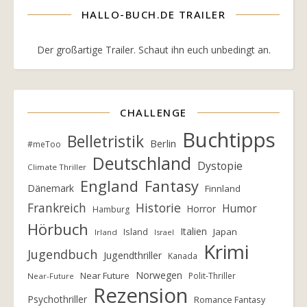
HALLO-BUCH.DE TRAILER
Der großartige Trailer. Schaut ihn euch unbedingt an.
CHALLENGE
Buchtipps
Belletristik
Berlin
#meToo
Deutschland
Dystopie
Climate Thriller
England
Fantasy
Dänemark
Finnland
Frankreich
Historie
Humor
Horror
Hamburg
Hörbuch
Italien
Island
Japan
Irland
Israel
Krimi
Jugendbuch
Jugendthriller
Kanada
Norwegen
Near Future
Polit-Thriller
Near-Future
Rezension
Psychothriller
Romance Fantasy