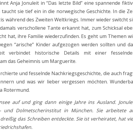
nt Anja Jonuleit in “Das letzte Bild” eine spannende fikti
aucht sie tief ein in die norwegische Geschichte. In die Ze
is während des Zweiten Weltkriegs. Immer wieder switcht s
 damals verschollene Tante erkannt hat, zum Schicksal eb
cht hat, ihre Familie wiederzufinden. Es geht um Themen w
wegen “arische” Kinder aufgezogen werden sollten und da
eit verbindet historische Details mit einer fesselnde
gsam das Geheimnis um Marguerite.
herchierte und fesselnde Nachkriegsgeschichte, die auch frag
rinnern und was wir lieber vergessen möchten. Wunderba
ha Rotermund.
see auf und ging dann einige Jahre ins Ausland. Jonulei
- und Dolmetscherinstitut in München. Sie arbeitete al
reißig das Schreiben entdeckte. Sie ist verheiratet, hat vi
riedrichshafen.