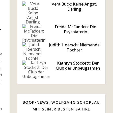
Vera Buck: Keine Angst,
Darling
Freida McFadden: Die
r
Psychiaterin
Judith Hoersch: Niemands
Töchter
ie
t
Kathryn Stockett: Der
er
Club der Unbeugsamen
en
t
BOOK-NEWS: WOLFGANG SCHORLAU
n
MIT SEINER BESTEN SATIRE