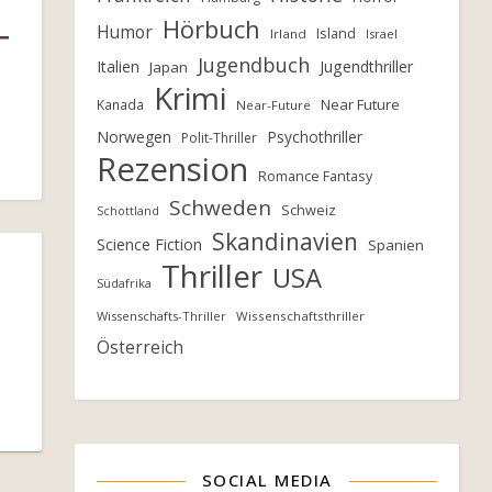
Hörbuch
Humor
Island
Irland
Israel
Jugendbuch
Italien
Jugendthriller
Japan
Krimi
Near Future
Kanada
Near-Future
Norwegen
Psychothriller
Polit-Thriller
Rezension
Romance Fantasy
Schweden
Schweiz
Schottland
Skandinavien
Science Fiction
Spanien
Thriller
USA
Südafrika
Wissenschafts-Thriller
Wissenschaftsthriller
Österreich
SOCIAL MEDIA