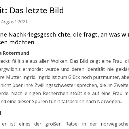
t: Das letzte Bild
 August 2021
ine Nachkriegsgeschichte, die fragt, an was wi
ssen möchten.
ha Rotermund
eckt, fällt sie aus allen Wolken. Das Bild zeigt eine Frau, d
rgwildnis ermordet wurde und deren Identität nie geklär
hre Mutter Ingrid. Ingrid ist zum Glück noch putzmunter, ab
 nicht über ihre Zwillingsschwester sprechen, die im Zweit
erde. Nach einigen Recherchen stößt sie auf eine Frau mi
Und eine dieser Spuren führt tatsächlich nach Norwegen…
d
d er ist eines der großen Rätsel in der norwegische