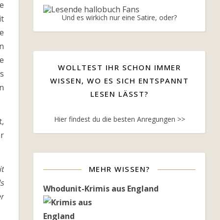
ve
Und es wirkich nur eine Satire, oder?
it
ie
en
ie
WOLLTEST IHR SCHON IMMER
s
WISSEN, WO ES SICH ENTSPANNT
n
LESEN LÄSST?
Hier findest du die besten Anregungen >>
t,
r
t
MEHR WISSEN?
s
Whodunit-Krimis aus England
er