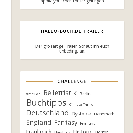
apokalyotischer Thriller gelungen
HALLO-BUCH.DE TRAILER
Der großartige Trailer. Schaut ihn euch
unbedingt an.
CHALLENGE
Belletristik
Berlin
#meToo
Buchtipps
Climate Thriller
Deutschland
Dystopie
Dänemark
England
Fantasy
Finnland
Frankreich
Historie
Horror
Hamburg