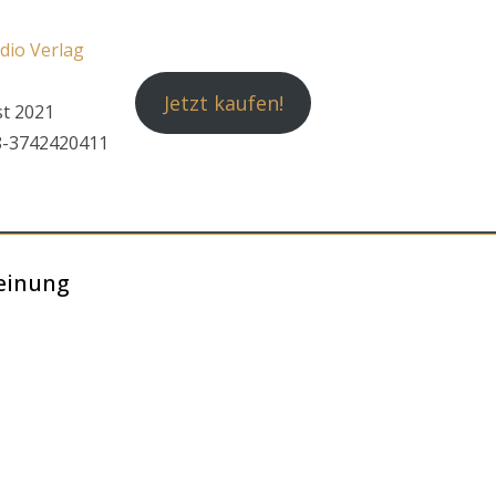
dio Verlag
Jetzt kaufen!
st 2021
8-3742420411
heinung