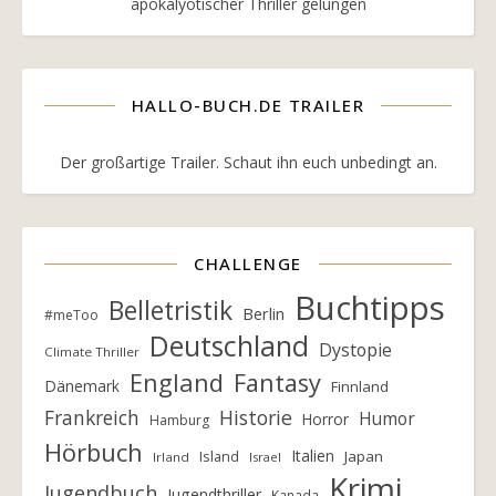
apokalyotischer Thriller gelungen
HALLO-BUCH.DE TRAILER
Der großartige Trailer. Schaut ihn euch unbedingt an.
CHALLENGE
Buchtipps
Belletristik
Berlin
#meToo
Deutschland
Dystopie
Climate Thriller
England
Fantasy
Dänemark
Finnland
Frankreich
Historie
Humor
Horror
Hamburg
Hörbuch
Italien
Island
Japan
Irland
Israel
Krimi
Jugendbuch
Jugendthriller
Kanada