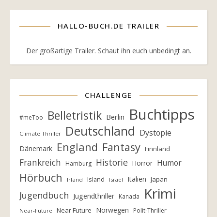
HALLO-BUCH.DE TRAILER
Der großartige Trailer. Schaut ihn euch unbedingt an.
CHALLENGE
Buchtipps
Belletristik
Berlin
#meToo
Deutschland
Dystopie
Climate Thriller
England
Fantasy
Dänemark
Finnland
Frankreich
Historie
Humor
Horror
Hamburg
Hörbuch
Italien
Island
Japan
Irland
Israel
Krimi
Jugendbuch
Jugendthriller
Kanada
Norwegen
Near Future
Polit-Thriller
Near-Future