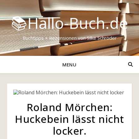
📚Hallo-Buch.de
Buchtipps + Rezensionen von Silke Schröder
MENU
Roland Mörchen:
Huckebein lässt nicht
locker.