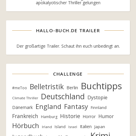
apokalyotischer Thriller gelungen
HALLO-BUCH.DE TRAILER
Der großartige Trailer. Schaut ihn euch unbedingt an.
CHALLENGE
Buchtipps
Belletristik
Berlin
#meToo
Deutschland
Dystopie
Climate Thriller
England
Fantasy
Dänemark
Finnland
Frankreich
Historie
Humor
Horror
Hamburg
Hörbuch
Italien
Island
Japan
Irland
Israel
Krimi