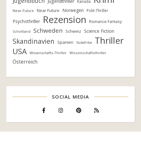
Jugendbuch
Jugendthriller
Kanada
Norwegen
Near Future
Polit-Thriller
Near-Future
Rezension
Psychothriller
Romance Fantasy
Schweden
Science Fiction
Schweiz
Schottland
Thriller
Skandinavien
Spanien
Südafrika
USA
Wissenschafts-Thriller
Wissenschaftsthriller
Österreich
SOCIAL MEDIA