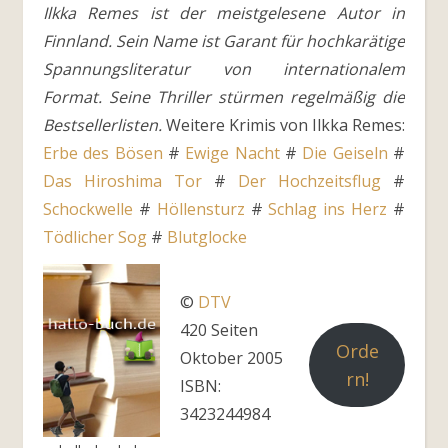
Ilkka Remes ist der meistgelesene Autor in
Finnland. Sein Name ist Garant für hochkarätige
Spannungsliteratur von internationalem
Format. Seine Thriller stürmen regelmäßig die
Bestsellerlisten.
Weitere Krimis von Ilkka Remes:
Erbe des Bösen
#
Ewige Nacht
#
Die Geiseln
#
Das Hiroshima Tor
#
Der Hochzeitsflug
#
Schockwelle
#
Höllensturz
#
Schlag ins Herz
#
Tödlicher Sog
#
Blutglocke
©
DTV
420 Seiten
Orde
Oktober 2005
rn!
ISBN:
3423244984