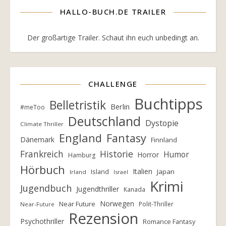
HALLO-BUCH.DE TRAILER
Der großartige Trailer. Schaut ihn euch unbedingt an.
CHALLENGE
Buchtipps
Belletristik
Berlin
#meToo
Deutschland
Dystopie
Climate Thriller
England
Fantasy
Dänemark
Finnland
Frankreich
Historie
Humor
Horror
Hamburg
Hörbuch
Italien
Island
Japan
Irland
Israel
Krimi
Jugendbuch
Jugendthriller
Kanada
Norwegen
Near Future
Polit-Thriller
Near-Future
Rezension
Psychothriller
Romance Fantasy