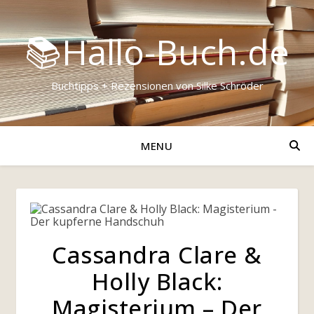
📚Hallo-Buch.de
Buchtipps + Rezensionen von Silke Schröder
MENU
Cassandra Clare &
Holly Black:
Magisterium – Der