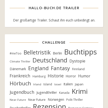
HALLO-BUCH.DE TRAILER
Der großartige Trailer. Schaut ihn euch unbedingt an.
CHALLENGE
Buchtipps
Belletristik
Berlin
#meToo
Deutschland
Dystopie
Climate Thriller
England
Fantasy
Dänemark
Finnland
Frankreich
Historie
Humor
Horror
Hamburg
Hörbuch
Italien
Island
Japan
Irland
Israel
Krimi
Jugendbuch
Jugendthriller
Kanada
Norwegen
Near Future
Polit-Thriller
Near-Future
Rezension
Psychothriller