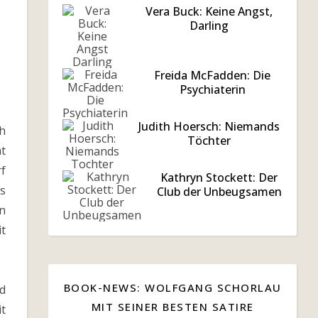
Vera Buck: Keine Angst,
Darling
Freida McFadden: Die
n
Psychiaterin
Judith Hoersch: Niemands
ch
Töchter
mt
rf
Kathryn Stockett: Der
gs
Club der Unbeugsamen
in
it
BOOK-NEWS: WOLFGANG SCHORLAU
d
MIT SEINER BESTEN SATIRE
it