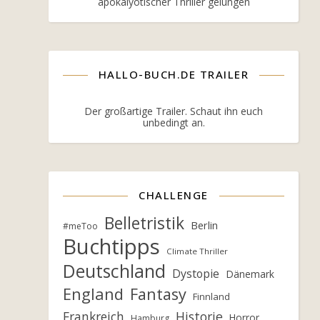
apokalyotischer Thriller gelungen
HALLO-BUCH.DE TRAILER
Der großartige Trailer. Schaut ihn euch
unbedingt an.
CHALLENGE
Belletristik
Berlin
#meToo
Buchtipps
Climate Thriller
Deutschland
Dystopie
Dänemark
England
Fantasy
Finnland
Frankreich
Historie
Horror
Hamburg