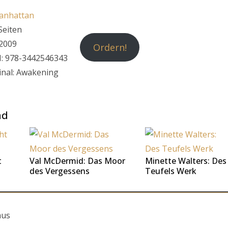
anhattan
Seiten
2009
Ordern!
: 978-3442546343
inal: Awakening
nd
t
Val McDermid: Das Moor
Minette Walters: Des
des Vergessens
Teufels Werk
aus