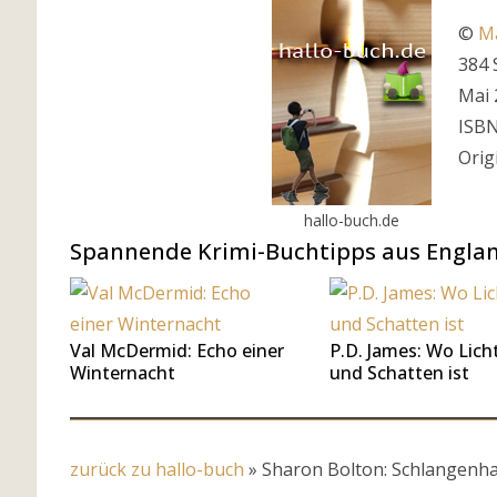
©
M
384 
Mai 
ISBN
Orig
hallo-buch.de
Spannende Krimi-Buchtipps aus Engla
Val McDermid: Echo einer
P.D. James: Wo Lich
Winternacht
und Schatten ist
zurück zu hallo-buch
»
Sharon Bolton: Schlangenh