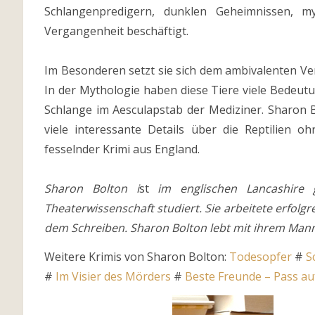
Schlangenpredigern, dunklen Geheimnissen, my
Vergangenheit beschäftigt.
Im Besonderen setzt sie sich dem ambivalenten Ve
In der Mythologie haben diese Tiere viele Bedeutun
Schlange im Aesculapstab der Mediziner. Sharon B
viele interessante Details über die Reptilien 
fesselnder Krimi aus England.
Sharon Bolton i
st
im englischen Lancashire g
Theaterwissenschaft studiert. Sie arbeitete erfolg
dem Schreiben. Sharon Bolton lebt mit ihrem Mann
Weitere Krimis von Sharon Bolton:
Todesopfer
#
S
#
Im Visier des Mörders
#
Beste Freunde – Pass auf