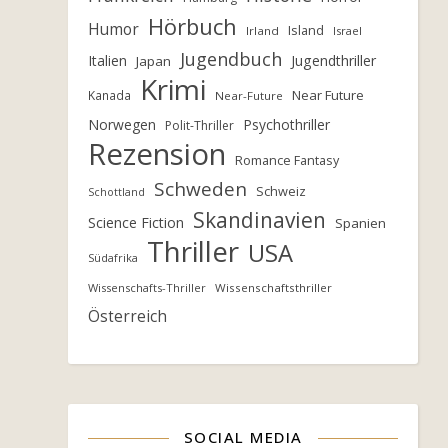
Hörbuch
Humor
Island
Irland
Israel
Jugendbuch
Italien
Jugendthriller
Japan
Krimi
Near Future
Kanada
Near-Future
Norwegen
Psychothriller
Polit-Thriller
Rezension
Romance Fantasy
Schweden
Schweiz
Schottland
Skandinavien
Science Fiction
Spanien
Thriller
USA
Südafrika
Wissenschafts-Thriller
Wissenschaftsthriller
Österreich
SOCIAL MEDIA