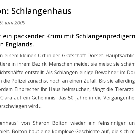
on: Schlangenhaus
9. Juni 2009
 ein packender Krimi mit Schlangenprediger
n Englands.
n einem kleinen Ort in der Grafschaft Dorset. Hauptsächli
tiere in ihrem Bezirk. Menschen meidet sie meist; sie schä
ichtshälfte entstellt. Als Schlangen einige Bewohner im Do
die Polizei zunächst noch an einen Zufall. Bis sie allerdin
ßerdem Einbrecher ihr Haus heimsuchen, fängt die Tierärzt
 Clara auf ein Geheimnis, das 50 Jahre in die Vergangenhe
erschwiegen wird …
ngenhaus“ von Sharon Bolton wieder ein feinsinniger un
ielt. Bolton baut eine komplexe Geschichte auf, die sich m