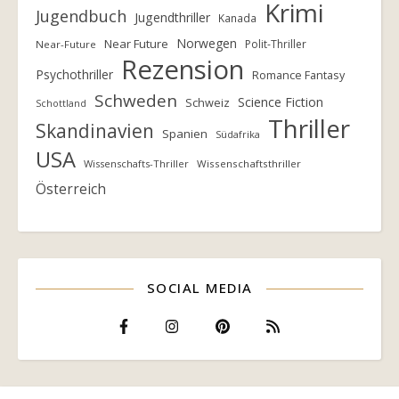
Krimi
Jugendbuch
Jugendthriller
Kanada
Norwegen
Near Future
Polit-Thriller
Near-Future
Rezension
Psychothriller
Romance Fantasy
Schweden
Science Fiction
Schweiz
Schottland
Thriller
Skandinavien
Spanien
Südafrika
USA
Wissenschafts-Thriller
Wissenschaftsthriller
Österreich
SOCIAL MEDIA