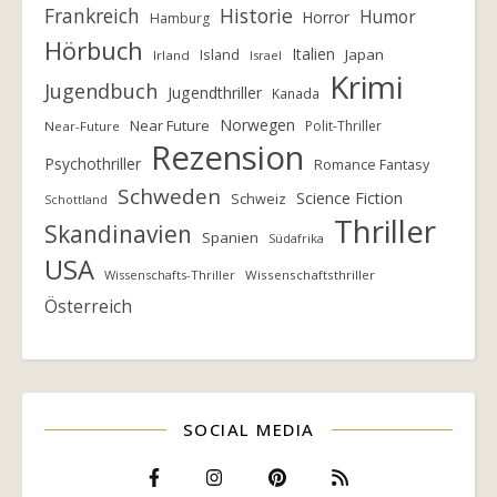
Frankreich
Historie
Humor
Horror
Hamburg
Hörbuch
Italien
Island
Japan
Irland
Israel
Krimi
Jugendbuch
Jugendthriller
Kanada
Norwegen
Near Future
Polit-Thriller
Near-Future
Rezension
Psychothriller
Romance Fantasy
Schweden
Science Fiction
Schweiz
Schottland
Thriller
Skandinavien
Spanien
Südafrika
USA
Wissenschafts-Thriller
Wissenschaftsthriller
Österreich
SOCIAL MEDIA