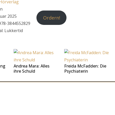
Hörverlag
in
nuar 2025
Ordern!
978-3844552829
l: ‎Lukkertid
ing
Andrea Mara: Alles
Freida McFadden: Die
ihre Schuld
Psychiaterin