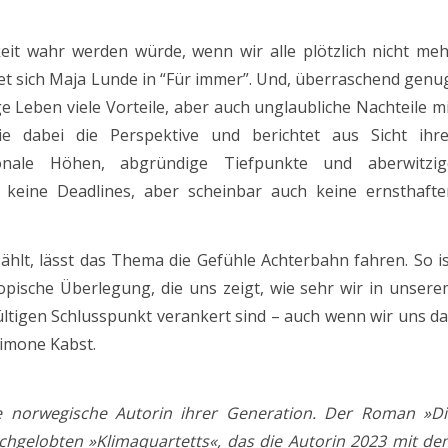
it wahr werden würde, wenn wir alle plötzlich nicht meh
 sich Maja Lunde in “Für immer”. Und, überraschend genug
e Leben viele Vorteile, aber auch unglaubliche Nachteile m
e dabei die Perspektive und berichtet aus Sicht ihre
onale Höhen, abgründige Tiefpunkte und aberwitzig
 keine Deadlines, aber scheinbar auch keine ernsthafte
hlt, lässt das Thema die Gefühle Achterbahn fahren. So i
pische Überlegung, die uns zeigt, wie sehr wir in unsere
tigen Schlusspunkt verankert sind – auch wenn wir uns da
imone Kabst.
te norwegische Autorin ihrer Generation. Der Roman »Di
chgelobten »Klimaquartetts«, das die Autorin 2023 mit de