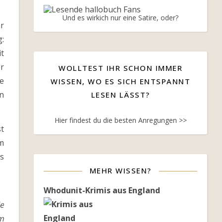
Und es wirkich nur eine Satire, oder?
r
:
it
r
WOLLTEST IHR SCHON IMMER
e
WISSEN, WO ES SICH ENTSPANNT
n
LESEN LÄSST?
Hier findest du die besten Anregungen >>
st
m
s
MEHR WISSEN?
Whodunit-Krimis aus England
e
m