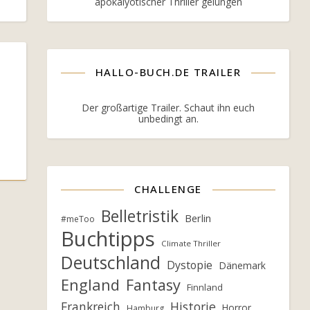
apokalyotischer Thriller gelungen
HALLO-BUCH.DE TRAILER
Der großartige Trailer. Schaut ihn euch
unbedingt an.
CHALLENGE
Belletristik
Berlin
#meToo
Buchtipps
Climate Thriller
Deutschland
Dystopie
Dänemark
England
Fantasy
Finnland
Frankreich
Historie
Horror
Hamburg