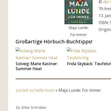
©
der 
7h 6m
13. Ja
ISBN: 
Maja Lunde:
Origina
Für immer
Großartige Hörbuch-Buchtipps!
Solveig-Marie Kastner:
Frida Skybäck: Teufelsr
Summer Heat
zurück zu hallo-buch
»
Maja Lunde: Für immer
By
Silke Schröder