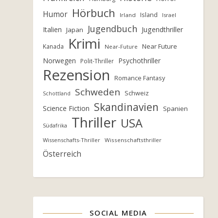
Hörbuch
Humor
Island
Irland
Israel
Jugendbuch
Italien
Jugendthriller
Japan
Krimi
Near Future
Kanada
Near-Future
Norwegen
Psychothriller
Polit-Thriller
Rezension
Romance Fantasy
Schweden
Schweiz
Schottland
Skandinavien
Science Fiction
Spanien
Thriller
USA
Südafrika
Wissenschafts-Thriller
Wissenschaftsthriller
Österreich
SOCIAL MEDIA