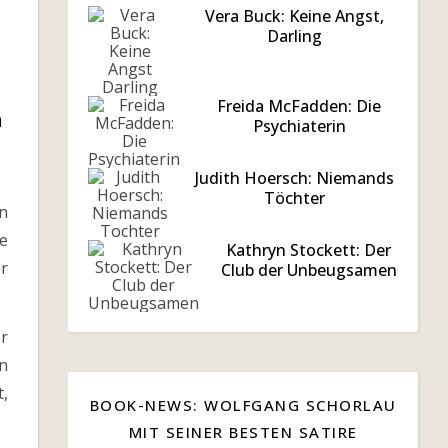
Vera Buck: Keine Angst,
Darling
Freida McFadden: Die
n
Psychiaterin
Judith Hoersch: Niemands
Töchter
n
e
Kathryn Stockett: Der
r
Club der Unbeugsamen
r
n
t,
BOOK-NEWS: WOLFGANG SCHORLAU
MIT SEINER BESTEN SATIRE