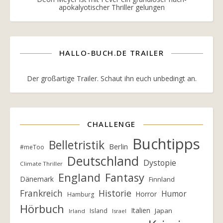
apokalyotischer Thriller gelungen
HALLO-BUCH.DE TRAILER
Der großartige Trailer. Schaut ihn euch unbedingt an.
CHALLENGE
Buchtipps
Belletristik
Berlin
#meToo
Deutschland
Dystopie
Climate Thriller
England
Fantasy
Dänemark
Finnland
Frankreich
Historie
Humor
Horror
Hamburg
Hörbuch
Italien
Island
Japan
Irland
Israel