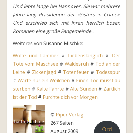
Und lebte lange bei Hannover. Sie war mehrere
Jahre lang Präsidentin der »Sisters in Crime«
.
Und erschrieb sich mit ihren herrlich bösen
Romanen eine große Fangemeinde .
Weiteres von Susanne Mischke:
Wölfe und Lämmer
#
Liebenslänglich
#
Der
Tote vom Maschsee
#
Waldesruh
#
Tod an der
Leine
#
Zickenjagd
#
Totenfeuer
#
Todesspur
#
Warte nur ein Weilchen
#
Einen Tod musst du
sterben
#
Kalte Fährte
#
Alte Sünden
#
Zärtlich
ist der Tod
#
Fürchte dich vor Morgen
©
Piper Verlag
267 Seiten
Ord
August 2009