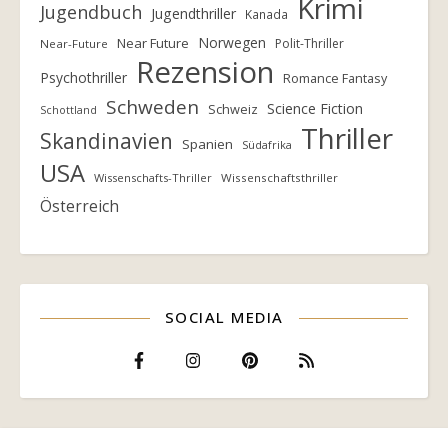
Krimi
Jugendbuch
Jugendthriller
Kanada
Norwegen
Near Future
Polit-Thriller
Near-Future
Rezension
Psychothriller
Romance Fantasy
Schweden
Science Fiction
Schweiz
Schottland
Thriller
Skandinavien
Spanien
Südafrika
USA
Wissenschafts-Thriller
Wissenschaftsthriller
Österreich
SOCIAL MEDIA