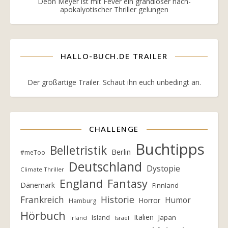
Deon Meyer ist mit Fever ein grandioser nach-
apokalyotischer Thriller gelungen
HALLO-BUCH.DE TRAILER
Der großartige Trailer. Schaut ihn euch unbedingt an.
CHALLENGE
Buchtipps
Belletristik
Berlin
#meToo
Deutschland
Dystopie
Climate Thriller
England
Fantasy
Dänemark
Finnland
Frankreich
Historie
Humor
Horror
Hamburg
Hörbuch
Italien
Island
Japan
Irland
Israel