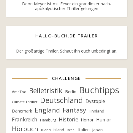
Deon Meyer ist mit Fever ein grandioser nach-
apokalyotischer Thriller gelungen
HALLO-BUCH.DE TRAILER
Der großartige Trailer. Schaut ihn euch unbedingt an.
CHALLENGE
Buchtipps
Belletristik
Berlin
#meToo
Deutschland
Dystopie
Climate Thriller
England
Fantasy
Dänemark
Finnland
Frankreich
Historie
Humor
Horror
Hamburg
Hörbuch
Italien
Island
Japan
Irland
Israel