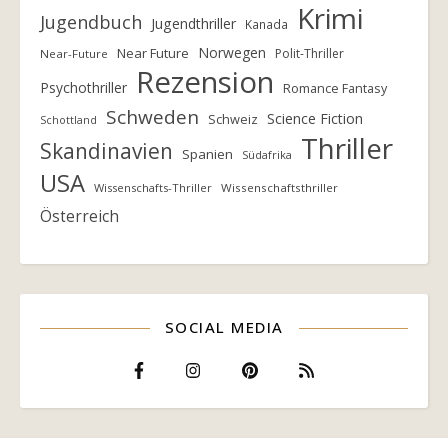
Krimi
Jugendbuch
Jugendthriller
Kanada
Norwegen
Near Future
Polit-Thriller
Near-Future
Rezension
Psychothriller
Romance Fantasy
Schweden
Science Fiction
Schweiz
Schottland
Thriller
Skandinavien
Spanien
Südafrika
USA
Wissenschafts-Thriller
Wissenschaftsthriller
Österreich
SOCIAL MEDIA