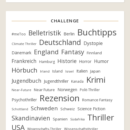
CHALLENGE
Buchtipps
Belletristik
Berlin
#meToo
Deutschland
Dystopie
Climate Thriller
England
Fantasy
Dänemark
Finnland
Frankreich
Historie
Humor
Horror
Hamburg
Hörbuch
Italien
Island
Japan
Irland
Israel
Krimi
Jugendbuch
Jugendthriller
Kanada
Norwegen
Near Future
Polit-Thriller
Near-Future
Rezension
Psychothriller
Romance Fantasy
Schweden
Science Fiction
Schweiz
Schottland
Thriller
Skandinavien
Spanien
Südafrika
USA
Wissenschafts-Thriller
Wissenschaftsthriller