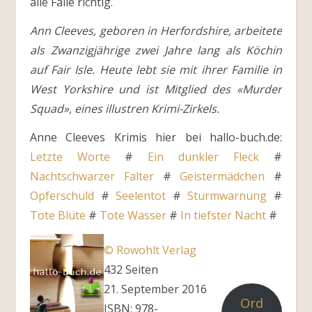
alle Fälle richtig.
Ann Cleeves, geboren in Herfordshire, arbeitete
als Zwanzigjährige zwei Jahre lang als Köchin
auf Fair Isle. Heute lebt sie mit ihrer Familie in
West Yorkshire und ist Mitglied des «Murder
Squad», eines illustren Krimi-Zirkels.
Anne Cleeves Krimis hier bei hallo-buch.de:
Letzte Worte
#
Ein dunkler Fleck
#
Nachtschwarzer Falter
#
Geistermädchen
#
Opferschuld
#
Seelentot
#
Sturmwarnung
#
Tote Blüte
#
Tote Wasser
#
In tiefster Nacht
#
© Rowohlt Verlag
432 Seiten
21. September 2016
Ord
ISBN: 978-