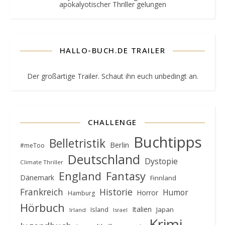
apokalyotischer Thriller gelungen
HALLO-BUCH.DE TRAILER
Der großartige Trailer. Schaut ihn euch unbedingt an.
CHALLENGE
Buchtipps
Belletristik
Berlin
#meToo
Deutschland
Dystopie
Climate Thriller
England
Fantasy
Dänemark
Finnland
Frankreich
Historie
Humor
Horror
Hamburg
Hörbuch
Italien
Island
Japan
Irland
Israel
Krimi