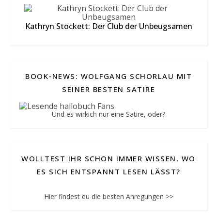
Über
Mich
Kathryn Stockett: Der Club der Unbeugsamen
Autor:innen
BOOK-NEWS: WOLFGANG SCHORLAU MIT
SEINER BESTEN SATIRE
Und es wirkich nur eine Satire, oder?
©
Silke
Schröder,
hallo-
buch.de,
Buchtipps
Bücher
WOLLTEST IHR SCHON IMMER WISSEN, WO
Rezensionen
Hörbücher
ES SICH ENTSPANNT LESEN LÄSST?
2026
Hier findest du die besten Anregungen >>