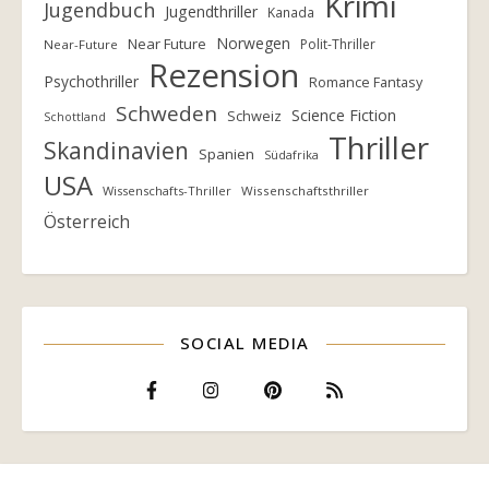
Krimi
Jugendbuch
Jugendthriller
Kanada
Norwegen
Near Future
Polit-Thriller
Near-Future
Rezension
Psychothriller
Romance Fantasy
Schweden
Science Fiction
Schweiz
Schottland
Thriller
Skandinavien
Spanien
Südafrika
USA
Wissenschafts-Thriller
Wissenschaftsthriller
Österreich
SOCIAL MEDIA