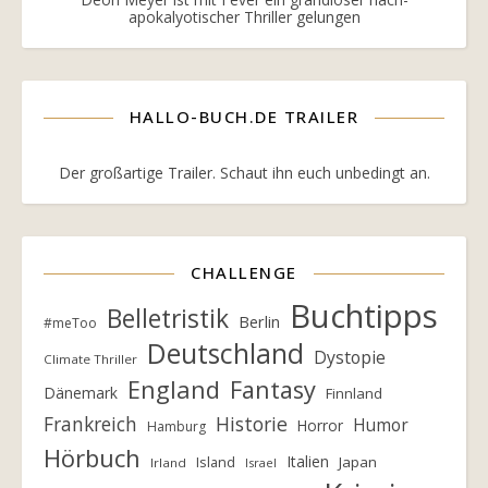
apokalyotischer Thriller gelungen
HALLO-BUCH.DE TRAILER
Der großartige Trailer. Schaut ihn euch unbedingt an.
CHALLENGE
Buchtipps
Belletristik
Berlin
#meToo
Deutschland
Dystopie
Climate Thriller
England
Fantasy
Dänemark
Finnland
Frankreich
Historie
Humor
Horror
Hamburg
Hörbuch
Italien
Island
Japan
Irland
Israel