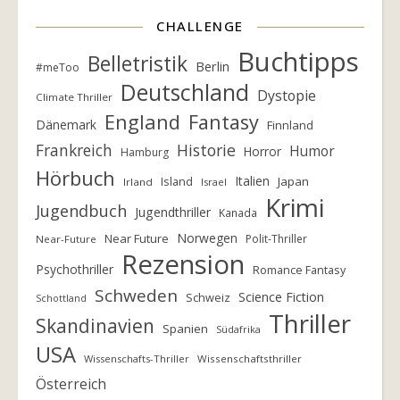
CHALLENGE
Buchtipps
Belletristik
Berlin
#meToo
Deutschland
Dystopie
Climate Thriller
England
Fantasy
Dänemark
Finnland
Frankreich
Historie
Humor
Horror
Hamburg
Hörbuch
Italien
Island
Japan
Irland
Israel
Krimi
Jugendbuch
Jugendthriller
Kanada
Norwegen
Near Future
Polit-Thriller
Near-Future
Rezension
Psychothriller
Romance Fantasy
Schweden
Science Fiction
Schweiz
Schottland
Thriller
Skandinavien
Spanien
Südafrika
USA
Wissenschafts-Thriller
Wissenschaftsthriller
Österreich