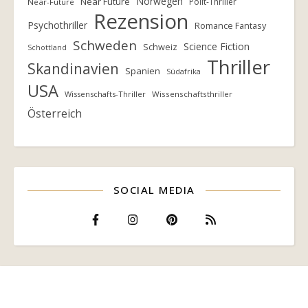
Norwegen
Near Future
Polit-Thriller
Near-Future
Rezension
Psychothriller
Romance Fantasy
Schweden
Science Fiction
Schweiz
Schottland
Thriller
Skandinavien
Spanien
Südafrika
USA
Wissenschafts-Thriller
Wissenschaftsthriller
Österreich
SOCIAL MEDIA