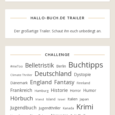
HALLO-BUCH.DE TRAILER
Der großartige Trailer. Schaut ihn euch unbedingt an.
CHALLENGE
Buchtipps
Belletristik
Berlin
#meToo
Deutschland
Dystopie
Climate Thriller
England
Fantasy
Dänemark
Finnland
Frankreich
Historie
Humor
Horror
Hamburg
Hörbuch
Italien
Island
Japan
Irland
Israel
Krimi
Jugendbuch
Jugendthriller
Kanada