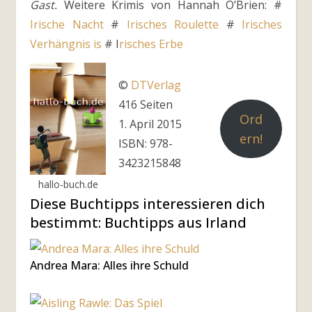
Gast.
Weitere Krimis von Hannah O’Brien: #
Irische Nacht
#
Irisches Roulette
#
Irisches
Verhängnis
is
# I
risches Erbe
©
DTVerlag
416 Seiten
Ord
1. April 2015
ern!
ISBN: 978-
3423215848
hallo-buch.de
Diese Buchtipps interessieren dich
bestimmt: Buchtipps aus Irland
Andrea Mara: Alles ihre Schuld