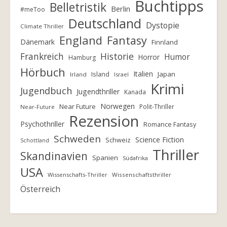
Buchtipps
Belletristik
Berlin
#meToo
Deutschland
Dystopie
Climate Thriller
England
Fantasy
Dänemark
Finnland
Frankreich
Historie
Humor
Horror
Hamburg
Hörbuch
Italien
Island
Japan
Irland
Israel
Krimi
Jugendbuch
Jugendthriller
Kanada
Norwegen
Near Future
Polit-Thriller
Near-Future
Rezension
Psychothriller
Romance Fantasy
Schweden
Science Fiction
Schweiz
Schottland
Thriller
Skandinavien
Spanien
Südafrika
USA
Wissenschafts-Thriller
Wissenschaftsthriller
Österreich